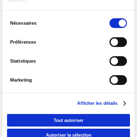
services.
10 réflexes santé mentale des RH
Sélection
Nécessaires
En savoir plus
du
consentement
Préférences
Statistiques
Marketing
Pays
Afficher les détails
Langue
Tout autoriser
Le guide budget CSE Wellpass
Autoriser la sélection