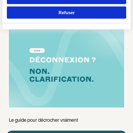
Refuser
Continuer en F
En savoir plus
Le guide pour décrocher vraiment