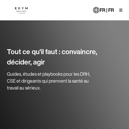
Aller
au
FR | FR
contenu
principal
Tout ce qu'il faut : convaincre,
décider, agir
Guides, études et playbooks pour les DRH,
CSE et dirigeants qui prennent la santé au
travail au sérieux.