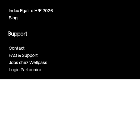
Index Egalité H/F 2026
Blog
Support
Contact
FAQ & Support
Jobs chez Wellpass
Login Partenaire
FR | FR
Copyright © 2026 EGYM Wellpass
Cookies
Data Privacy
Terms of use
Mettre à jour les préférences de cookies