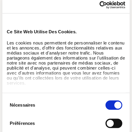
Ce Site Web Utilise Des Cookies.
Les cookies nous permettent de personnaliser le contenu
et les annonces, d'offrir des fonctionnalités relatives aux
médias sociaux et d'analyser notre trafic. Nous
partageons également des informations sur l'utilisation de
notre site avec nos partenaires de médias sociaux, de
Et l’urgence est réelle.
publicité et d'analyse, qui peuvent combiner celles-ci
avec d'autres informations que vous leur avez fournies
Ces chiffres ci dessous le rappellent : prendre soin
ou qu'ils ont collectées lors de votre utilisation de leurs
services.
de soi n’est pas un luxe, c’est une condition pour
tenir dans la durée.
Sélection
Avec ce programme, nous vous aidons à
Nécessaires
du
transformer de simples gestes quotidiens en
consentement
réflexes durables pour protéger votre énergie,
Préférences
votre équilibre et votre santé mentale.