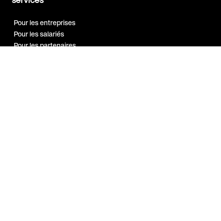
Pour les entreprises
Pour les salariés
Pour les partenaires
Notre réseau
Programme
Ambassadeur
Guides et
ressources
Bien-être au travail
Marque employeur
Qualité de vie au travail
Sport en entreprise
A propos
Index Egalité H/F 2026