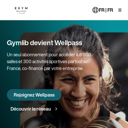
Aller
au
FR | FR
contenu
principal
Gymlib devient Wellpass
Un seul abonnement pour accéder à 8 000
salles et 300 activités sportives partout en
France, co-financé par votre entreprise.
Rejoignez Wellpass
Découvrir le réseau