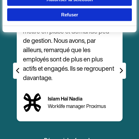
Refuser
Continuer en F
La solution a été très simple à
W
mettre en place et demande peu
c
de gestion. Nous avons, par
ailleurs, remarqué que les
employés sont de plus en plus
f
actifs et engagés. Ils se regroupent
davantage.
Islam Haï Nadia
y
Worklife manager Proximus