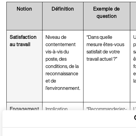
Notion
Définition
Exemple de
question
Satisfaction
Niveau de
“Dans quelle
U
au travail
contentement
mesure êtes-vous
p
vis-à-vis du
satisfait de votre
s
poste, des
travail actuel ?”
ê
conditions, de la
f
reconnaissance
e
et de
l
l’environnement.
Engagement
Implication
“Recommanderiez-
L
émotionnelle et
vous l’entreprise
s
cognitive envers
comme employeur
s
l’entreprise,
?”
n