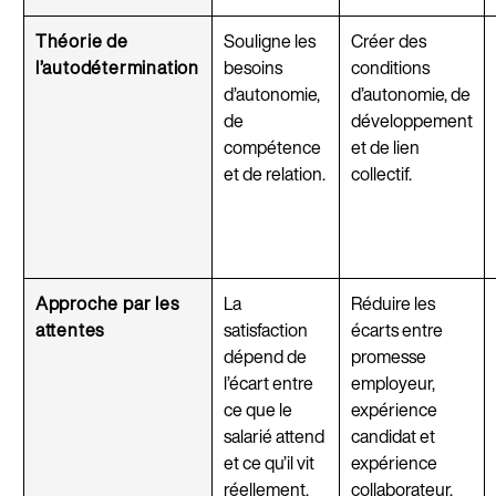
Théorie de
Souligne les
Créer des
l’autodétermination
besoins
conditions
d’autonomie,
d’autonomie, de
de
développement
compétence
et de lien
et de relation.
collectif.
Approche par les
La
Réduire les
attentes
satisfaction
écarts entre
dépend de
promesse
l’écart entre
employeur,
ce que le
expérience
salarié attend
candidat et
et ce qu’il vit
expérience
réellement.
collaborateur.