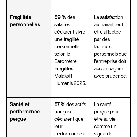
Fragilités
59 %
des
La satisfaction
personnelles
salariés
au travail peut
déclarent vivre
être affectée
une fragilité
par des
personnelle
facteurs
selon le
personnels que
Baromètre
l’entreprise doit
Fragilités
accompagner
Malakoff
avec prudence.
Humanis 2025.
Santé et
57 %
des actifs
La santé
performance
français
perçue peut
perçue
déclarent que
être suivie
leur
comme un
performance a
signal de