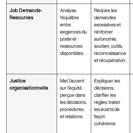
Job Demands-
Analyse
Réduire les
Resources
l’équilibre
demandes
entre
excessives et
exigences du
renforcer
poste et
autonomie,
ressources
soutien, outils,
disponibles.
reconnaissance
et récupération.
Justice
Met l’accent
Expliquer les
organisationnelle
sur l’équité
décisions,
perçue dans
clarifier les
les décisions,
règles, traiter
procédures
les écarts de
et relations.
façon
cohérente.