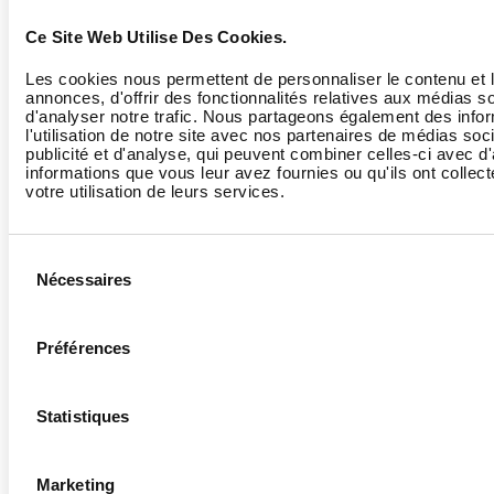
l’équipe et les
m
objectifs.
s
Ce Site Web Utilise Des Cookies.
m
Les cookies nous permettent de personnaliser le contenu et 
l
annonces, d'offrir des fonctionnalités relatives aux médias s
d'analyser notre trafic. Nous partageons également des info
l'utilisation de notre site avec nos partenaires de médias soc
publicité et d'analyse, qui peuvent combiner celles-ci avec d
Motivation
Énergie qui
“Qu’est-ce qui vous
L
informations que vous leur avez fournies ou qu'ils ont collect
pousse un
donne envie de
p
votre utilisation de leurs services.
salarié à agir,
vous investir dans
f
progresser ou
votre travail ?”
s
Sélection
atteindre un
m
Nécessaires
du
objectif.
p
consentement
p
Préférences
Bien-être au
État d’équilibre
“Votre travail vous
L
Statistiques
travail
physique,
permet-il de
e
mental et social
préserver votre
d
dans le cadre
santé et votre
s
Marketing