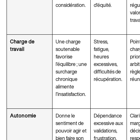
considération.
d’équité.
régul
valo
trava
Charge de
Une charge
Stress,
Poin
travail
soutenable
fatigue,
char
favorise
heures
prior
l’équilibre ; une
excessives,
arbi
surcharge
difficultés de
règl
chronique
récupération.
réun
alimente
l’insatisfaction.
Autonomie
Donne le
Dépendance
Clari
sentiment de
excessive aux
marg
pouvoir agir et
validations,
déci
bien faire son
frustration,
resp