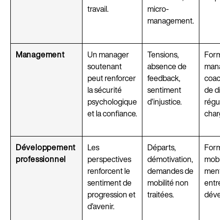
travail.
micro-
management.
Management
Un manager
Tensions,
Form
soutenant
absence de
mana
peut renforcer
feedback,
coac
la sécurité
sentiment
de d
psychologique
d’injustice.
régu
et la confiance.
char
Développement
Les
Départs,
Form
professionnel
perspectives
démotivation,
mobil
renforcent le
demandes de
ment
sentiment de
mobilité non
entr
progression et
traitées.
dév
d’avenir.