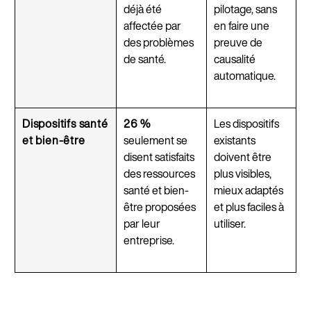
déjà été
pilotage, sans
affectée par
en faire une
des problèmes
preuve de
de santé.
causalité
automatique.
Dispositifs santé
26 %
Les dispositifs
et bien-être
seulement se
existants
disent satisfaits
doivent être
des ressources
plus visibles,
santé et bien-
mieux adaptés
être proposées
et plus faciles à
par leur
utiliser.
entreprise.