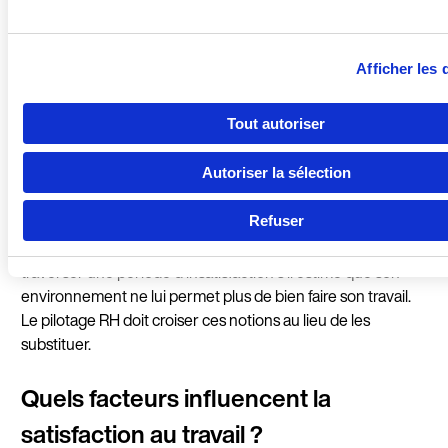
professionnel.
équilibre ?”
m
Pays
r
t
Afficher les 
s
Langue
Tout autoriser
Autoriser la sélection
Un collaborateur peut donc être satisfait parce que son
Refuser
poste est confortable, mais peu engagé s’il ne se projette
Co
pas dans l’entreprise. À l’inverse, un salarié engagé peut
traverser une période d’insatisfaction s’il estime que son
environnement ne lui permet plus de bien faire son travail.
Le pilotage RH doit croiser ces notions au lieu de les
substituer.
Quels facteurs influencent la
satisfaction au travail ?