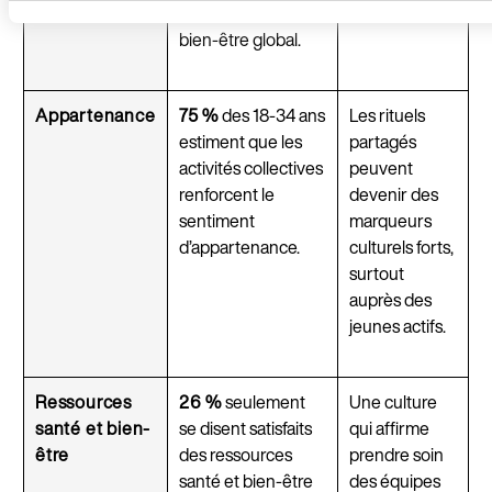
contribuent à leur
réelle.
bien-être global.
Appartenance
75 %
des 18-34 ans
Les rituels
estiment que les
partagés
activités collectives
peuvent
renforcent le
devenir des
sentiment
marqueurs
d’appartenance.
culturels forts,
surtout
auprès des
jeunes actifs.
Ressources
26 %
seulement
Une culture
santé et bien-
se disent satisfaits
qui affirme
être
des ressources
prendre soin
santé et bien-être
des équipes