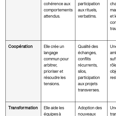
cohérence aux
participation
cha
comportements
aux rituels,
ma
attendus.
verbatims.
et 
con
trav
Coopération
Elle crée un
Qualité des
Un
langage
échanges,
am
commun pour
conflits
suff
arbitrer,
récurrents,
rôl
prioriser et
silos,
obj
résoudre les
participation
res
tensions.
aux projets
transverses.
Transformation
Elle aide les
Adoption des
Un
équipes à
nouveaux
tra