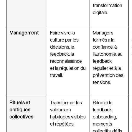
transformation
digitale.
Management
Faire vivre la
Managers
culture par les
formés à la
décisions, le
confiance, à
feedback, la
l’autonomie, au
reconnaissance
feedback
et la régulation du
régulier et à la
travail.
prévention des
tensions.
Rituels et
Transformer les
Rituels de
pratiques
valeurs en
feedback,
collectives
habitudes visibles
onboarding,
et répétées.
moments
collectifs, défis