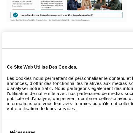
Enjeu
Chiffre clé
Lecture
culture
d’entreprise
Ce Site Web Utilise Des Cookies.
Les cookies nous permettent de personnaliser le contenu et 
annonces, d'offrir des fonctionnalités relatives aux médias s
Santé au
87 %
des actifs
La culture
d'analyser notre trafic. Nous partageons également des info
travail
français redoutent
devient un
l'utilisation de notre site avec nos partenaires de médias soc
publicité et d'analyse, qui peuvent combiner celles-ci avec d
un impact négatif
marqueur de
informations que vous leur avez fournies ou qu'ils ont collect
durable du travail
confiance : les
votre utilisation de leurs services.
sur leur santé.
salariés
attendent des
Sélection
preuves, pas
Nécessaires