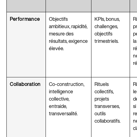
Performance
Objectifs
KPIs, bonus,
R
ambitieux, rapidité,
challenges,
p
mesure des
objectifs
p
résultats, exigence
trimestriels.
la
élevée.
r
n
r
Collaboration
Co-construction,
Rituels
R
intelligence
collectifs,
l
collective,
projets
d
entraide,
transverses,
si
transversalité.
outils
r
collaboratifs.
n
cl