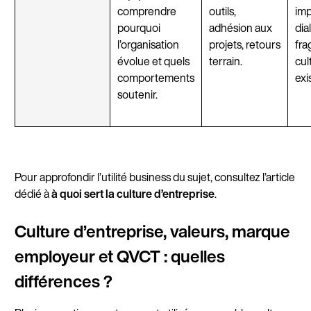
comprendre
outils,
im
pourquoi
adhésion aux
dia
l’organisation
projets, retours
frag
évolue et quels
terrain.
cul
comportements
exi
soutenir.
Pour approfondir l’utilité business du sujet, consultez l’article
dédié à
à quoi sert la culture d’entreprise
.
Culture d’entreprise, valeurs, marque
employeur et QVCT : quelles
différences ?