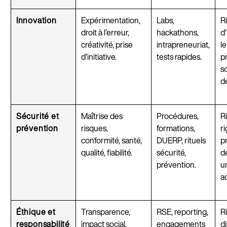
Innovation
Expérimentation,
Labs,
R
droit à l’erreur,
hackathons,
d’
créativité, prise
intrapreneuriat,
le
d’initiative.
tests rapides.
pr
s
dé
Sécurité et
Maîtrise des
Procédures,
R
prévention
risques,
formations,
ri
conformité, santé,
DUERP, rituels
p
qualité, fiabilité.
sécurité,
d
prévention.
u
ad
Éthique et
Transparence,
RSE, reporting,
R
responsabilité
impact social,
engagements
d