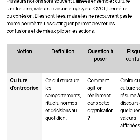
Plusieurs notions sont souvent utilisées ensemble : culture
d’entreprise, valeurs, marque employeur, QVCT, bien-être
ou cohésion. Elles sont liées, mais elles ne recouvrent pas le
même périmètre. Les distinguer permet d’éviter les
confusions et de mieux piloter les actions.
Notion
Définition
Question à
Risqu
poser
confu
Culture
Ce qui structure
Comment
Croire qu
d’entreprise
les
agit-on
culture s
comportements,
réellement
résume à
rituels, normes
dans cette
discours 
et décisions au
organisation
quelque
quotidien.
?
valeurs
affichées