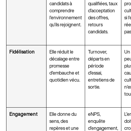
candidats à
qualifiées, taux
pro
comprendre
d’acceptation
cul
l’environnement
des offres,
si 
qu’ils rejoignent.
retours
rée
candidats.
pas
Fidélisation
Elle réduit le
Turnover,
Un 
décalage entre
départs en
peu
promesse
période
plu
d’embauche et
d’essai,
cau
quotidien vécu.
entretiens de
cul
sortie.
n’e
tou
Engagement
Elle donne du
eNPS,
L’
sens, des
enquête
doi
repères et une
d’engagement,
cro