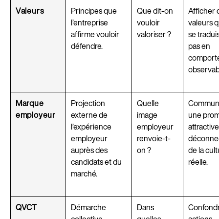
Valeurs
Principes que
Que dit-on
Afficher 
l’entreprise
vouloir
valeurs q
affirme vouloir
valoriser ?
se tradui
défendre.
pas en
comport
observab
Marque
Projection
Quelle
Commun
employeur
externe de
image
une pro
l’expérience
employeur
attractiv
employeur
renvoie-t-
déconne
auprès des
on ?
de la cul
candidats et du
réelle.
marché.
QVCT
Démarche
Dans
Confond
collective
quelles
actions