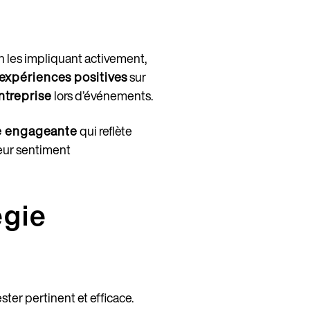
n les impliquant activement,
 expériences positives
sur
entreprise
lors d’événements.
 engageante
qui reflète
leur sentiment
égie
ter pertinent et efficace.