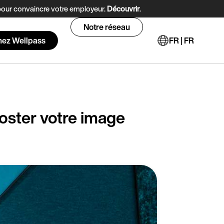
 pour convaincre votre employeur.
Découvrir
.
Notre réseau
nez Wellpass
FR | FR
oster votre image