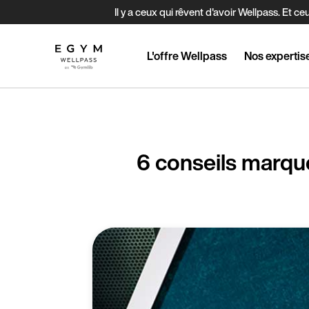
Aller
Il y a ceux qui rêvent d'avoir Wellpass. E
au
contenu
principal
L'offre Wellpass
Nos expertis
6 conseils marqu