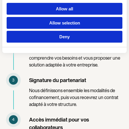
Contactez-nous
Language
Allow all
Remplissez notre formulaire en quelques clics
pour être mis en relation avec un expert
Allow selection
Wellpass.
Deny
Un accompagnement personnalisé
Un conseiller dédié vous recontacte pour
comprendre vos besoins et vous proposer une
solution adaptée à votre entreprise.
Signature du partenariat
Nous définissons ensemble les modalités de
cofinancement, puis vous recevrez un contrat
adapté à votre structure.
Accès immédiat pour vos
collaborateurs