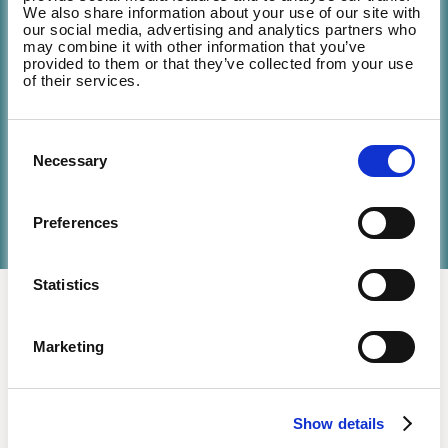
We also share information about your use of our site with
employés sont de plus en plus actifs et
our social media, advertising and analytics partners who
may combine it with other information that you’ve
engagés. Ils se regroupent davantage.
provided to them or that they’ve collected from your use
of their services.
Consent
Islam Haï Nadia
Necessary
Selection
Worklife manager Proximus
Preferences
Statistics
Comment intégrer Wellpass dans votre
Marketing
entreprise ?
Country
Show details