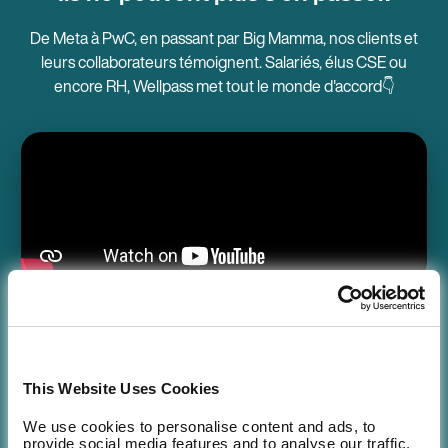
De Meta à PwC, en passant par Big Mamma, nos clients et
leurs collaborateurs témoignent. Salariés, élus CSE ou
encore RH, Wellpass met tout le monde d'accord👇
La solution a été très simple à mettre en
This Website Uses Cookies
place et demande peu de gestion. Nous
We use cookies to personalise content and ads, to
avons, par ailleurs, remarqué que les
provide social media features and to analyse our traffic.