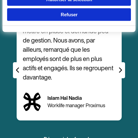
Refuser
Continuer en F
La solution a été très simple à
W
mettre en place et demande peu
c
de gestion. Nous avons, par
ailleurs, remarqué que les
employés sont de plus en plus
f
actifs et engagés. Ils se regroupent
davantage.
Islam Haï Nadia
y
Worklife manager Proximus