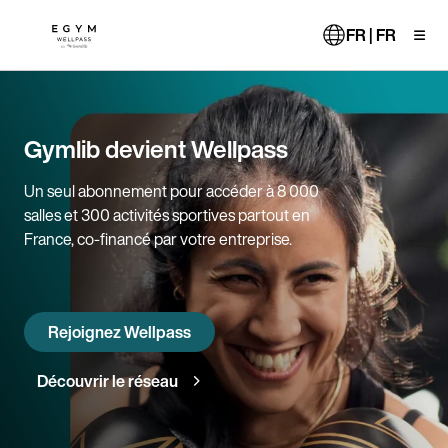
Aller
au
FR | FR
contenu
principal
Gymlib devient Wellpass
Un seul abonnement pour accéder à 8 000
salles et 300 activités sportives partout en
France, co-financé par votre entreprise.
Rejoignez Wellpass
Découvrir le réseau