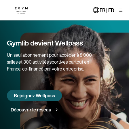
Aller
au
FR | FR
contenu
principal
Gymlib devient Wellpass
Un seul abonnement pour accéder à 8 000
salles et 300 activités sportives partout en
France, co-financé par votre entreprise.
Rejoignez Wellpass
Découvrir le réseau