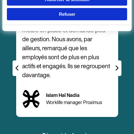
Refuser
Continuer en F
La solution a été très simple à
W
mettre en place et demande peu
c
de gestion. Nous avons, par
ailleurs, remarqué que les
employés sont de plus en plus
f
actifs et engagés. Ils se regroupent
davantage.
Islam Haï Nadia
y
Worklife manager Proximus