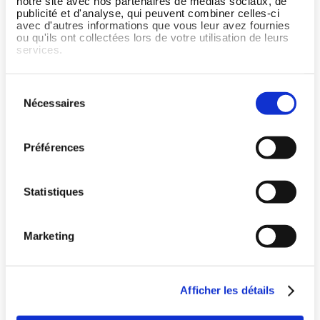
notre site avec nos partenaires de médias sociaux, de
J'ai une question ou j'ai
publicité et d'analyse, qui peuvent combiner celles-ci
avec d'autres informations que vous leur avez fournies
besoin d'aide en ce qui
ou qu'ils ont collectées lors de votre utilisation de leurs
concerne Wellpass
services.
Sélection
Nécessaires
du
consentement
Préférences
Statistiques
Marketing
Pays
Afficher les détails
Offrez le meilleur du sport à vos salariés
Langue