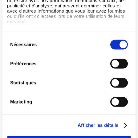
notre site avec nos partenaires de médias sociaux, de
J'ai une question ou j'ai
publicité et d'analyse, qui peuvent combiner celles-ci
avec d'autres informations que vous leur avez fournies
besoin d'aide en ce qui
ou qu'ils ont collectées lors de votre utilisation de leurs
concerne Wellpass
services.
Sélection
Nécessaires
du
consentement
Préférences
Statistiques
Marketing
Pays
Afficher les détails
Offrez le meilleur du sport à vos salariés
Langue