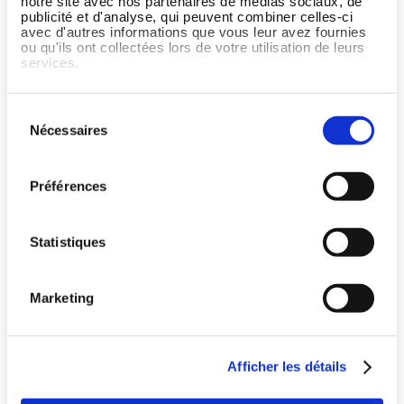
notre site avec nos partenaires de médias sociaux, de
J'ai une question ou j'ai
publicité et d'analyse, qui peuvent combiner celles-ci
avec d'autres informations que vous leur avez fournies
besoin d'aide en ce qui
ou qu'ils ont collectées lors de votre utilisation de leurs
concerne Wellpass
services.
Sélection
Nécessaires
du
consentement
Préférences
Statistiques
Marketing
Pays
Afficher les détails
Offrez le meilleur du sport à vos salariés
Langue