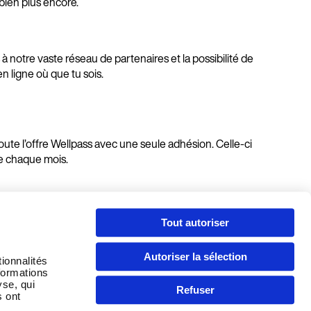
bien plus encore.
 à notre vaste réseau de partenaires et la possibilité de
en ligne où que tu sois.
toute l’offre Wellpass avec une seule adhésion. Celle-ci
ble chaque mois.
Tout autoriser
Autoriser la sélection
ionnalités
formations
yse, qui
Refuser
s ont
Continuer en Français (France)