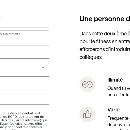
Une personne de c
Dans cette deuxième é
pour le fitness en entr
efforcerons d’introdui
collègues.
Illimité
Quand tu ve
peux t’entr
Varié
Fréquente d
découvre no