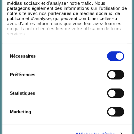
Ils ne peuvent plus s'en passer.
médias sociaux et d'analyser notre trafic. Nous
partageons également des informations sur l'utilisation de
De Meta à PwC, en passant par Big Mamma, nos clients et
notre site avec nos partenaires de médias sociaux, de
publicité et d'analyse, qui peuvent combiner celles-ci
leurs collaborateurs témoignent. Salariés, élus CSE ou
avec d'autres informations que vous leur avez fournies
encore RH, Wellpass met tout le monde d'accord👇
ou qu'ils ont collectées lors de votre utilisation de leurs
services.
Sélection
Nécessaires
du
consentement
Préférences
Statistiques
Marketing
Pays
La solution a été très simple à mettre en
place et demande peu de gestion. Nous