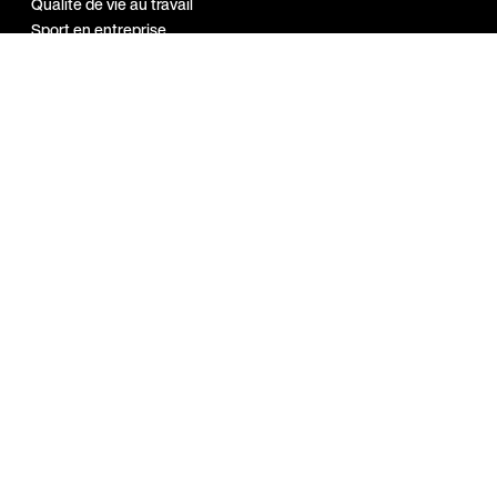
Qualité de vie au travail
Sport en entreprise
A propos
Index Egalité H/F 2026
Blog
Support
Contact
FAQ & Support
Jobs chez Wellpass
Login Partenaire
FR | FR