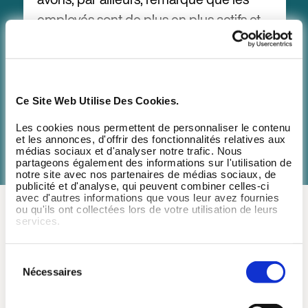
employés sont de plus en plus actifs et
engagés. Ils se regroupent davantage.
Ce Site Web Utilise Des Cookies.
Islam Haï Nadia
Worklife manager Proximus
Les cookies nous permettent de personnaliser le contenu
et les annonces, d'offrir des fonctionnalités relatives aux
médias sociaux et d'analyser notre trafic. Nous
partageons également des informations sur l'utilisation de
notre site avec nos partenaires de médias sociaux, de
publicité et d'analyse, qui peuvent combiner celles-ci
avec d'autres informations que vous leur avez fournies
ou qu'ils ont collectées lors de votre utilisation de leurs
Comment intégrer Wellpass dans votre
services.
entreprise ?
Sélection
Nécessaires
du
consentement